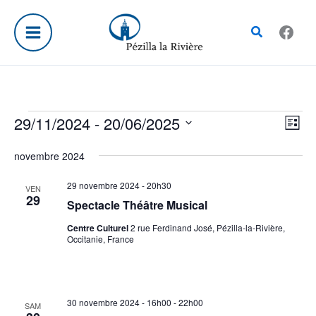
Aller
au
Rechercher
contenu
29/11/2024
 - 
20/06/2025
Évènements
Navig
Navi
Liste
par
de
Sélectionnez
novembre 2024
consul
vue
une
Évè
date.
29 novembre 2024 - 20h30
VEN
29
Spectacle Théâtre Musical
Centre Culturel
2 rue Ferdinand José, Pézilla-la-Rivière,
Occitanie, France
30 novembre 2024 - 16h00
-
22h00
SAM