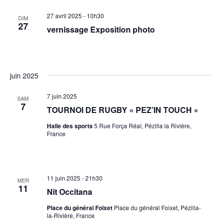
27 avril 2025 - 10h30
DIM
27
vernissage Exposition photo
juin 2025
7 juin 2025
SAM
7
TOURNOI DE RUGBY « PEZ’IN TOUCH »
Halle des sports
5 Rue Força Réal, Pézilla la Rivière,
France
11 juin 2025 - 21h30
MER
11
Nit Occitana
Place du général Foixet
Place du général Foixet, Pézilla-
la-Rivière, France