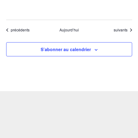
Évènements
Évènements
précédents
Aujourd’hui
suivants
S’abonner au calendrier