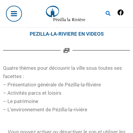
Aller
Fac
au
Rechercher
contenu
PEZILLA-LA-RIVIERE EN VIDEOS
Quatre thèmes pour découvrir la ville sous toutes ses
facettes :
– Présentation générale de Pézilla-la-Rivière
– Activités parcs et loisirs
– Le patrimoine
– L’environnement de Pézilla-la-rivière
Vous pouvez activer ou désactiver le son et utiliser les