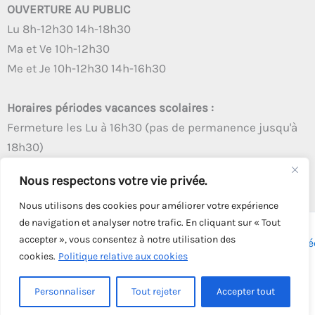
OUVERTURE AU PUBLIC
Lu 8h-12h30 14h-18h30
Ma et Ve 10h-12h30
Me et Je 10h-12h30 14h-16h30
Horaires périodes vacances scolaires :
Fermeture les Lu à 16h30 (pas de permanence jusqu'à
18h30)
Autres créneaux d'ouverture inchangés
Nous respectons votre vie privée.
Nous utilisons des cookies pour améliorer votre expérience
de navigation et analyser notre trafic. En cliquant sur « Tout
accepter », vous consentez à notre utilisation des
Copyright © 2026 - Tous droits réservés - | Webmaster
Astré
cookies.
Politique relative aux cookies
Solution
Personnaliser
Tout rejeter
Accepter tout