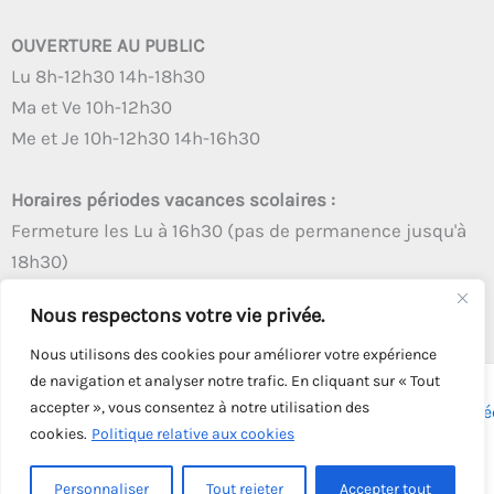
OUVERTURE AU PUBLIC
Lu 8h-12h30 14h-18h30
Ma et Ve 10h-12h30
Me et Je 10h-12h30 14h-16h30
Horaires périodes vacances scolaires :
Fermeture les Lu à 16h30 (pas de permanence jusqu'à
18h30)
Autres créneaux d'ouverture inchangés
Nous respectons votre vie privée.
Nous utilisons des cookies pour améliorer votre expérience
de navigation et analyser notre trafic. En cliquant sur « Tout
accepter », vous consentez à notre utilisation des
Copyright © 2026 - Tous droits réservés - | Webmaster
Astré
cookies.
Politique relative aux cookies
Solution
Personnaliser
Tout rejeter
Accepter tout