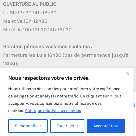
OUVERTURE AU PUBLIC
Lu 8h-12h30 14h-18h30
Ma et Ve 10h-12h30
Me et Je 10h-12h30 14h-16h30
Horaires périodes vacances scolaires :
Fermeture les Lu à 16h30 (pas de permanence jusqu'à
18h30)
Autres créneaux d'ouverture inchangés
Nous respectons votre vie privée.
Nous utilisons des cookies pour améliorer votre expérience
de navigation et analyser notre trafic. En cliquant sur « Tout
accepter », vous consentez à notre utilisation des
Copyright © 2026 - Tous droits réservés - | Webmaster
Astré
cookies.
Politique relative aux cookies
Solution
Personnaliser
Tout rejeter
Accepter tout