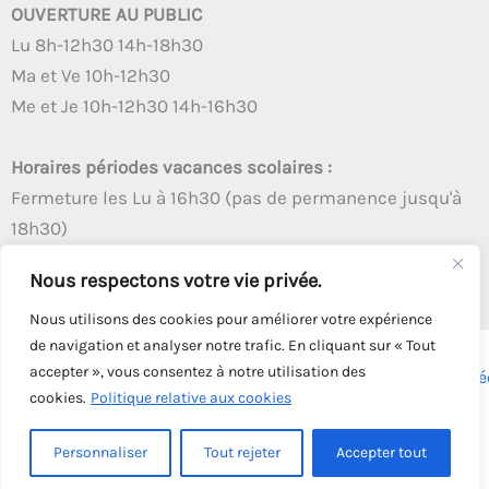
OUVERTURE AU PUBLIC
Lu 8h-12h30 14h-18h30
Ma et Ve 10h-12h30
Me et Je 10h-12h30 14h-16h30
Horaires périodes vacances scolaires :
Fermeture les Lu à 16h30 (pas de permanence jusqu'à
18h30)
Autres créneaux d'ouverture inchangés
Nous respectons votre vie privée.
Nous utilisons des cookies pour améliorer votre expérience
de navigation et analyser notre trafic. En cliquant sur « Tout
accepter », vous consentez à notre utilisation des
Copyright © 2026 - Tous droits réservés - | Webmaster
Astré
cookies.
Politique relative aux cookies
Solution
Personnaliser
Tout rejeter
Accepter tout