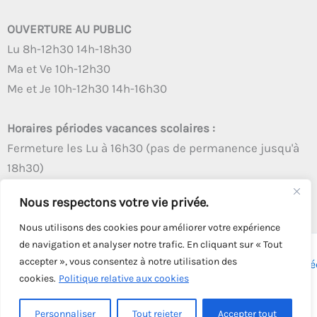
OUVERTURE AU PUBLIC
Lu 8h-12h30 14h-18h30
Ma et Ve 10h-12h30
Me et Je 10h-12h30 14h-16h30
Horaires périodes vacances scolaires :
Fermeture les Lu à 16h30 (pas de permanence jusqu'à
18h30)
Autres créneaux d'ouverture inchangés
Nous respectons votre vie privée.
Nous utilisons des cookies pour améliorer votre expérience
de navigation et analyser notre trafic. En cliquant sur « Tout
accepter », vous consentez à notre utilisation des
Copyright © 2026 - Tous droits réservés - | Webmaster
Astré
cookies.
Politique relative aux cookies
Solution
Personnaliser
Tout rejeter
Accepter tout