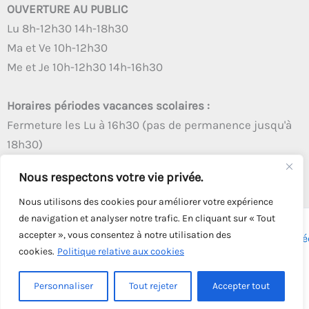
OUVERTURE AU PUBLIC
Lu 8h-12h30 14h-18h30
Ma et Ve 10h-12h30
Me et Je 10h-12h30 14h-16h30
Horaires périodes vacances scolaires :
Fermeture les Lu à 16h30 (pas de permanence jusqu'à
18h30)
Autres créneaux d'ouverture inchangés
Nous respectons votre vie privée.
Nous utilisons des cookies pour améliorer votre expérience
de navigation et analyser notre trafic. En cliquant sur « Tout
accepter », vous consentez à notre utilisation des
Copyright © 2026 - Tous droits réservés - | Webmaster
Astré
cookies.
Politique relative aux cookies
Solution
Personnaliser
Tout rejeter
Accepter tout