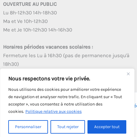
OUVERTURE AU PUBLIC
Lu 8h-12h30 14h-18h30
Ma et Ve 10h-12h30
Me et Je 10h-12h30 14h-16h30
Horaires périodes vacances scolaires :
Fermeture les Lu à 16h30 (pas de permanence jusqu'à
18h30)
Autres créneaux d'ouverture inchangés
Nous respectons votre vie privée.
Nous utilisons des cookies pour améliorer votre expérience
de navigation et analyser notre trafic. En cliquant sur « Tout
accepter », vous consentez à notre utilisation des
Copyright © 2026 - Tous droits réservés - | Webmaster
Astré
cookies.
Politique relative aux cookies
Solution
Personnaliser
Tout rejeter
Accepter tout