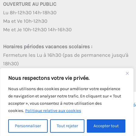
OUVERTURE AU PUBLIC
Lu 8h-12h30 14h-18h30
Ma et Ve 10h-12h30
Me et Je 10h-12h30 14h-16h30
Horaires périodes vacances scolaires :
Fermeture les Lu à 16h30 (pas de permanence jusqu'à
18h30)
Autres créneaux d'ouverture inchangés
Nous respectons votre vie privée.
Nous utilisons des cookies pour améliorer votre expérience
de navigation et analyser notre trafic. En cliquant sur « Tout
accepter », vous consentez à notre utilisation des
Copyright © 2026 - Tous droits réservés - | Webmaster
Astré
cookies.
Politique relative aux cookies
Solution
Personnaliser
Tout rejeter
Accepter tout