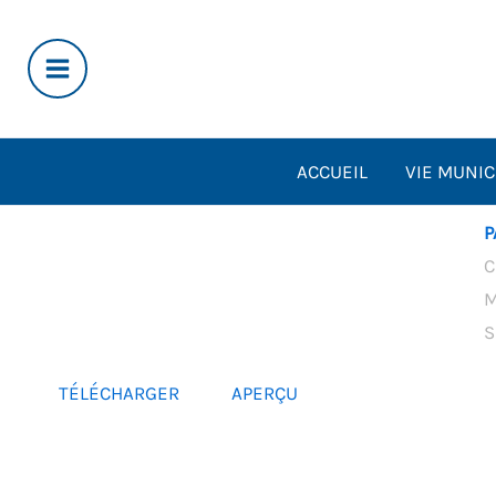
Aller
au
contenu
ACCUEIL
VIE MUNIC
P
C
M
S
TÉLÉCHARGER
APERÇU