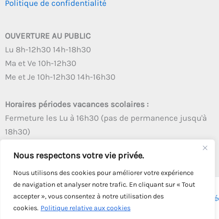
Politique de confidentialité
OUVERTURE AU PUBLIC
Lu 8h-12h30 14h-18h30
Ma et Ve 10h-12h30
Me et Je 10h-12h30 14h-16h30
Horaires périodes vacances scolaires :
Fermeture les Lu à 16h30 (pas de permanence jusqu'à
18h30)
Autres créneaux d'ouverture inchangés
Nous respectons votre vie privée.
Nous utilisons des cookies pour améliorer votre expérience
de navigation et analyser notre trafic. En cliquant sur « Tout
accepter », vous consentez à notre utilisation des
Copyright © 2026 - Tous droits réservés - | Webmaster
Astré
cookies.
Politique relative aux cookies
Solution