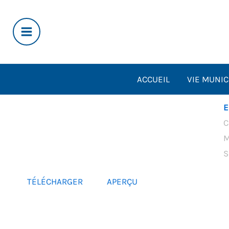
Aller
au
contenu
ACCUEIL
VIE MUNIC
E
C
M
S
TÉLÉCHARGER
APERÇU