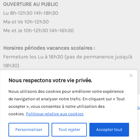
OUVERTURE AU PUBLIC
Lu 8h-12h30 14h-18h30
Ma et Ve 10h-12h30
Me et Je 10h-12h30 14h-16h30
Horaires périodes vacances scolaires :
Fermeture les Lu à 16h30 (pas de permanence jusqu'à
18h30)
Autres créneaux d'ouverture inchangés
Nous respectons votre vie privée.
Nous utilisons des cookies pour améliorer votre expérience
de navigation et analyser notre trafic. En cliquant sur « Tout
accepter », vous consentez à notre utilisation des
Copyright © 2026 - Tous droits réservés - | Webmaster
Astré
cookies.
Politique relative aux cookies
Solution
Personnaliser
Tout rejeter
Accepter tout