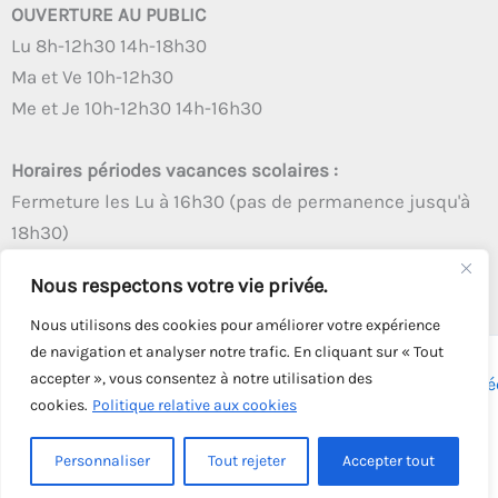
OUVERTURE AU PUBLIC
Lu 8h-12h30 14h-18h30
Ma et Ve 10h-12h30
Me et Je 10h-12h30 14h-16h30
Horaires périodes vacances scolaires :
Fermeture les Lu à 16h30 (pas de permanence jusqu'à
18h30)
Autres créneaux d'ouverture inchangés
Nous respectons votre vie privée.
Nous utilisons des cookies pour améliorer votre expérience
de navigation et analyser notre trafic. En cliquant sur « Tout
accepter », vous consentez à notre utilisation des
Copyright © 2026 - Tous droits réservés - | Webmaster
Astré
cookies.
Politique relative aux cookies
Solution
Personnaliser
Tout rejeter
Accepter tout