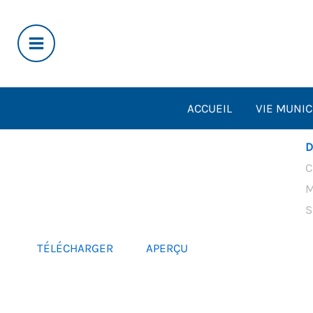
Aller
au
contenu
ACCUEIL
VIE MUNIC
D
C
M
S
TÉLÉCHARGER
APERÇU