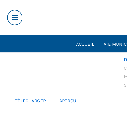
Aller
au
contenu
ACCUEIL
VIE MUNIC
D
C
M
S
TÉLÉCHARGER
APERÇU