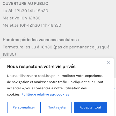
OUVERTURE AU PUBLIC
Lu 8h-12h30 14h-18h30
Ma et Ve 10h-12h30
Me et Je 10h-12h30 14h-16h30
Horaires périodes vacances scolaires :
Fermeture les Lu à 16h30 (pas de permanence jusqu'à
18h30)
Autres créneaux d'ouverture inchangés
Nous respectons votre vie privée.
Nous utilisons des cookies pour améliorer votre expérience
de navigation et analyser notre trafic. En cliquant sur « Tout
accepter », vous consentez à notre utilisation des
Copyright © 2026 - Tous droits réservés - | Webmaster
Astré
cookies.
Politique relative aux cookies
Solution
Personnaliser
Tout rejeter
Accepter tout