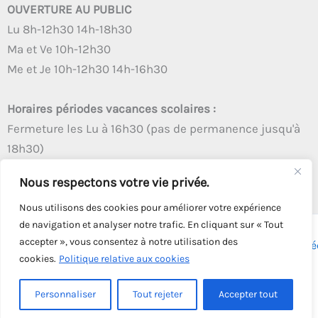
OUVERTURE AU PUBLIC
Lu 8h-12h30 14h-18h30
Ma et Ve 10h-12h30
Me et Je 10h-12h30 14h-16h30
Horaires périodes vacances scolaires :
Fermeture les Lu à 16h30 (pas de permanence jusqu'à
18h30)
Autres créneaux d'ouverture inchangés
Nous respectons votre vie privée.
Nous utilisons des cookies pour améliorer votre expérience
de navigation et analyser notre trafic. En cliquant sur « Tout
accepter », vous consentez à notre utilisation des
Copyright © 2026 - Tous droits réservés - | Webmaster
Astré
cookies.
Politique relative aux cookies
Solution
Personnaliser
Tout rejeter
Accepter tout