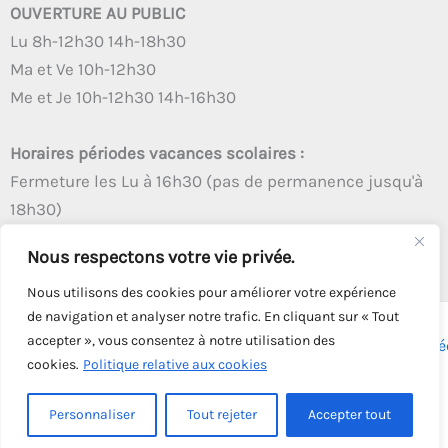
OUVERTURE AU PUBLIC
Lu 8h-12h30 14h-18h30
Ma et Ve 10h-12h30
Me et Je 10h-12h30 14h-16h30
Horaires périodes vacances scolaires :
Fermeture les Lu à 16h30 (pas de permanence jusqu'à
18h30)
Autres créneaux d'ouverture inchangés
Nous respectons votre vie privée.
Nous utilisons des cookies pour améliorer votre expérience
de navigation et analyser notre trafic. En cliquant sur « Tout
accepter », vous consentez à notre utilisation des
Copyright © 2026 - Tous droits réservés - | Webmaster
Astré
cookies.
Politique relative aux cookies
Solution
Personnaliser
Tout rejeter
Accepter tout