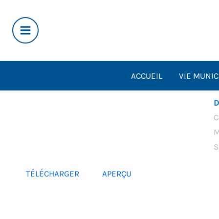
Aller
au
contenu
ACCUEIL
VIE MUNIC
D
C
M
S
TÉLÉCHARGER
APERÇU