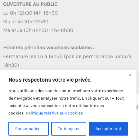
OUVERTURE AU PUBLIC
Lu 8h-12h30 14h-18h30
Ma et Ve 10h-12h30
Me et Je 10h-12h30 14h-16h30
Horaires périodes vacances scolaires :
Fermeture les Lu à 16h30 (pas de permanence jusqu'à
18h30)
Autres créneaux d'ouverture inchangés
Nous respectons votre vie privée.
Nous utilisons des cookies pour améliorer votre expérience
de navigation et analyser notre trafic. En cliquant sur « Tout
accepter », vous consentez à notre utilisation des
Copyright © 2026 - Tous droits réservés - | Webmaster
Astré
cookies.
Politique relative aux cookies
Solution
Personnaliser
Tout rejeter
Accepter tout