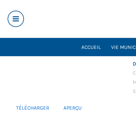
Aller
au
contenu
ACCUEIL
VIE MUNIC
D
C
M
S
TÉLÉCHARGER
APERÇU