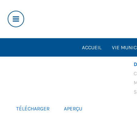
Aller
au
contenu
ACCUEIL
VIE MUNIC
D
C
M
S
TÉLÉCHARGER
APERÇU