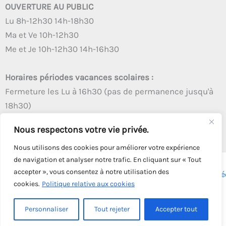
OUVERTURE AU PUBLIC
Lu 8h-12h30 14h-18h30
Ma et Ve 10h-12h30
Me et Je 10h-12h30 14h-16h30
Horaires périodes vacances scolaires :
Fermeture les Lu à 16h30 (pas de permanence jusqu'à
18h30)
Autres créneaux d'ouverture inchangés
Nous respectons votre vie privée.
Nous utilisons des cookies pour améliorer votre expérience
de navigation et analyser notre trafic. En cliquant sur « Tout
accepter », vous consentez à notre utilisation des
Copyright © 2026 - Tous droits réservés - | Webmaster
Astré
cookies.
Politique relative aux cookies
Solution
Personnaliser
Tout rejeter
Accepter tout