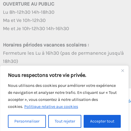
OUVERTURE AU PUBLIC
Lu 8h-12h30 14h-18h30
Ma et Ve 10h-12h30
Me et Je 10h-12h30 14h-16h30
Horaires périodes vacances scolaires :
Fermeture les Lu à 16h30 (pas de permanence jusqu'à
18h30)
Autres créneaux d'ouverture inchangés
Nous respectons votre vie privée.
Nous utilisons des cookies pour améliorer votre expérience
de navigation et analyser notre trafic. En cliquant sur « Tout
accepter », vous consentez à notre utilisation des
Copyright © 2026 - Tous droits réservés - | Webmaster
Astré
cookies.
Politique relative aux cookies
Solution
Personnaliser
Tout rejeter
Accepter tout