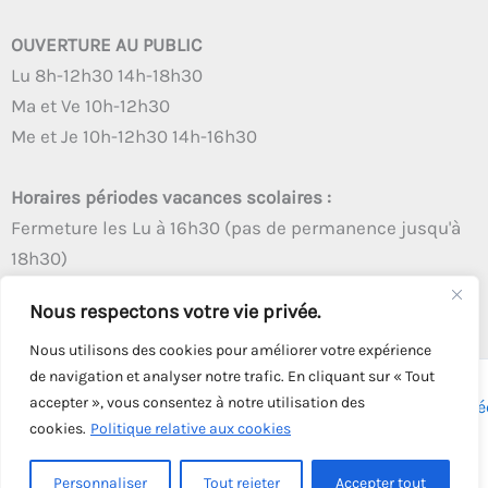
OUVERTURE AU PUBLIC
Lu 8h-12h30 14h-18h30
Ma et Ve 10h-12h30
Me et Je 10h-12h30 14h-16h30
Horaires périodes vacances scolaires :
Fermeture les Lu à 16h30 (pas de permanence jusqu'à
18h30)
Autres créneaux d'ouverture inchangés
Nous respectons votre vie privée.
Nous utilisons des cookies pour améliorer votre expérience
de navigation et analyser notre trafic. En cliquant sur « Tout
accepter », vous consentez à notre utilisation des
Copyright © 2026 - Tous droits réservés - | Webmaster
Astré
cookies.
Politique relative aux cookies
Solution
Personnaliser
Tout rejeter
Accepter tout