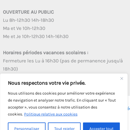
OUVERTURE AU PUBLIC
Lu 8h-12h30 14h-18h30
Ma et Ve 10h-12h30
Me et Je 10h-12h30 14h-16h30
Horaires périodes vacances scolaires :
Fermeture les Lu à 16h30 (pas de permanence jusqu'à
18h30)
Autres créneaux d'ouverture inchangés
Nous respectons votre vie privée.
Nous utilisons des cookies pour améliorer votre expérience
de navigation et analyser notre trafic. En cliquant sur « Tout
accepter », vous consentez à notre utilisation des
Copyright © 2026 - Tous droits réservés - | Webmaster
Astré
cookies.
Politique relative aux cookies
Solution
Personnaliser
Tout rejeter
Accepter tout