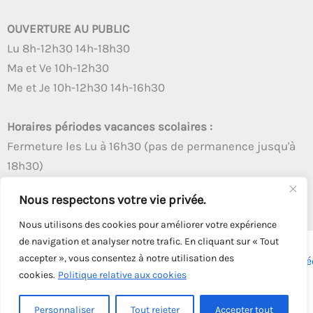
OUVERTURE AU PUBLIC
Lu 8h-12h30 14h-18h30
Ma et Ve 10h-12h30
Me et Je 10h-12h30 14h-16h30
Horaires périodes vacances scolaires :
Fermeture les Lu à 16h30 (pas de permanence jusqu'à
18h30)
Autres créneaux d'ouverture inchangés
Nous respectons votre vie privée.
Nous utilisons des cookies pour améliorer votre expérience
de navigation et analyser notre trafic. En cliquant sur « Tout
accepter », vous consentez à notre utilisation des
Copyright © 2026 - Tous droits réservés - | Webmaster
Astré
cookies.
Politique relative aux cookies
Solution
Personnaliser
Tout rejeter
Accepter tout