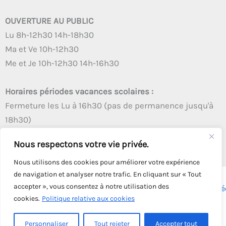
OUVERTURE AU PUBLIC
Lu 8h-12h30 14h-18h30
Ma et Ve 10h-12h30
Me et Je 10h-12h30 14h-16h30
Horaires périodes vacances scolaires :
Fermeture les Lu à 16h30 (pas de permanence jusqu'à
18h30)
Autres créneaux d'ouverture inchangés
Nous respectons votre vie privée.
Nous utilisons des cookies pour améliorer votre expérience
de navigation et analyser notre trafic. En cliquant sur « Tout
accepter », vous consentez à notre utilisation des
Copyright © 2026 - Tous droits réservés - | Webmaster
Astré
cookies.
Politique relative aux cookies
Solution
Personnaliser
Tout rejeter
Accepter tout