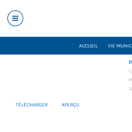
Aller
au
contenu
ACCUEIL
VIE MUNIC
D
C
M
S
TÉLÉCHARGER
APERÇU