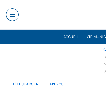
Aller
au
contenu
ACCUEIL
VIE MUNIC
C
C
M
S
TÉLÉCHARGER
APERÇU