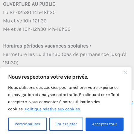
OUVERTURE AU PUBLIC
Lu 8h-12h30 14h-18h30
Ma et Ve 10h-12h30
Me et Je 10h-12h30 14h-16h30
Horaires périodes vacances scolaires :
Fermeture les Lu à 16h30 (pas de permanence jusqu'à
18h30)
Autres créneaux d'ouverture inchangés
Nous respectons votre vie privée.
Nous utilisons des cookies pour améliorer votre expérience
de navigation et analyser notre trafic. En cliquant sur « Tout
accepter », vous consentez à notre utilisation des
Copyright © 2026 - Tous droits réservés - | Webmaster
Astré
cookies.
Politique relative aux cookies
Solution
Personnaliser
Tout rejeter
Accepter tout