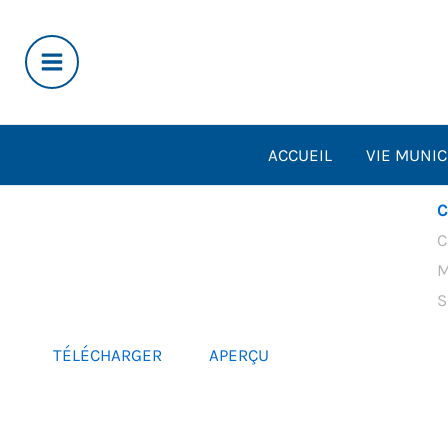
Aller
au
contenu
ACCUEIL
VIE MUNIC
C
C
M
S
TÉLÉCHARGER
APERÇU