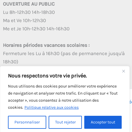
OUVERTURE AU PUBLIC
Lu 8h-12h30 14h-18h30
Ma et Ve 10h-12h30
Me et Je 10h-12h30 14h-16h30
Horaires périodes vacances scolaires :
Fermeture les Lu à 16h30 (pas de permanence jusqu'à
18h30)
Autres créneaux d'ouverture inchangés
Nous respectons votre vie privée.
Nous utilisons des cookies pour améliorer votre expérience
de navigation et analyser notre trafic. En cliquant sur « Tout
accepter », vous consentez à notre utilisation des
Copyright © 2026 - Tous droits réservés - | Webmaster
Astré
cookies.
Politique relative aux cookies
Solution
Personnaliser
Tout rejeter
Accepter tout