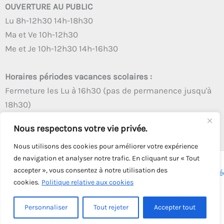
OUVERTURE AU PUBLIC
Lu 8h-12h30 14h-18h30
Ma et Ve 10h-12h30
Me et Je 10h-12h30 14h-16h30
Horaires périodes vacances scolaires :
Fermeture les Lu à 16h30 (pas de permanence jusqu'à
18h30)
Autres créneaux d'ouverture inchangés
Nous respectons votre vie privée.
Nous utilisons des cookies pour améliorer votre expérience
de navigation et analyser notre trafic. En cliquant sur « Tout
accepter », vous consentez à notre utilisation des
Copyright © 2026 - Tous droits réservés - | Webmaster
Astré
cookies.
Politique relative aux cookies
Solution
Personnaliser
Tout rejeter
Accepter tout