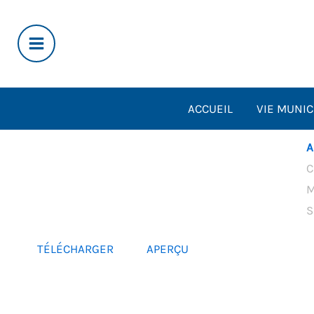
Aller
au
contenu
ACCUEIL
VIE MUNIC
A
C
M
S
TÉLÉCHARGER
APERÇU