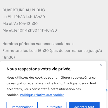
OUVERTURE AU PUBLIC
Lu 8h-12h30 14h-18h30
Ma et Ve 10h-12h30
Me et Je 10h-12h30 14h-16h30
Horaires périodes vacances scolaires :
Fermeture les Lu à 16h30 (pas de permanence jusqu'à
18h30)
Autres créneaux d'ouverture inchangés
Nous respectons votre vie privée.
Nous utilisons des cookies pour améliorer votre expérience
de navigation et analyser notre trafic. En cliquant sur « Tout
accepter », vous consentez à notre utilisation des
Copyright © 2026 - Tous droits réservés - | Webmaster
Astré
cookies.
Politique relative aux cookies
Solution
Personnaliser
Tout rejeter
Accepter tout