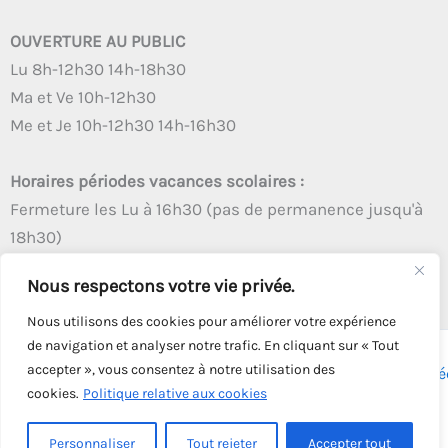
OUVERTURE AU PUBLIC
Lu 8h-12h30 14h-18h30
Ma et Ve 10h-12h30
Me et Je 10h-12h30 14h-16h30
Horaires périodes vacances scolaires :
Fermeture les Lu à 16h30 (pas de permanence jusqu'à
18h30)
Autres créneaux d'ouverture inchangés
Nous respectons votre vie privée.
Nous utilisons des cookies pour améliorer votre expérience
de navigation et analyser notre trafic. En cliquant sur « Tout
accepter », vous consentez à notre utilisation des
Copyright © 2026 - Tous droits réservés - | Webmaster
Astré
cookies.
Politique relative aux cookies
Solution
Personnaliser
Tout rejeter
Accepter tout