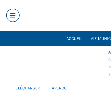
Aller
au
contenu
ACCUEIL
VIE MUNIC
A
C
M
S
TÉLÉCHARGER
APERÇU