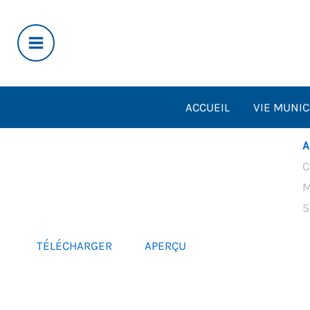
Aller
au
contenu
ACCUEIL
VIE MUNIC
A
C
M
S
TÉLÉCHARGER
APERÇU