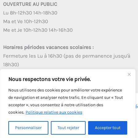
OUVERTURE AU PUBLIC
Lu 8h-12h30 14h-18h30
Ma et Ve 10h-12h30
Me et Je 10h-12h30 14h-16h30
Horaires périodes vacances scolaires :
Fermeture les Lu à 16h30 (pas de permanence jusqu'à
18h30)
Autres créneaux d'ouverture inchangés
Nous respectons votre vie privée.
Nous utilisons des cookies pour améliorer votre expérience
de navigation et analyser notre trafic. En cliquant sur « Tout
accepter », vous consentez à notre utilisation des
Copyright © 2026 - Tous droits réservés - | Webmaster
Astré
cookies.
Politique relative aux cookies
Solution
Personnaliser
Tout rejeter
Accepter tout