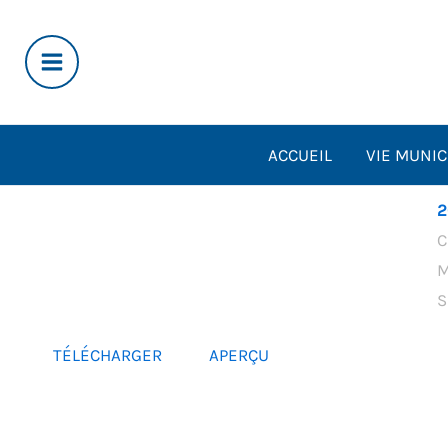
Aller
au
contenu
ACCUEIL
VIE MUNIC
2
C
M
S
TÉLÉCHARGER
APERÇU