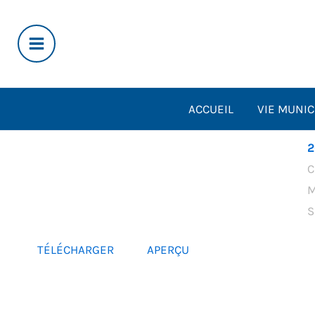
Aller
au
contenu
ACCUEIL
VIE MUNIC
2
C
M
S
TÉLÉCHARGER
APERÇU