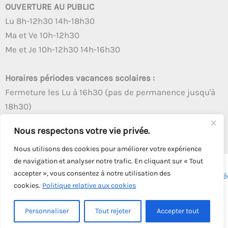
OUVERTURE AU PUBLIC
Lu 8h-12h30 14h-18h30
Ma et Ve 10h-12h30
Me et Je 10h-12h30 14h-16h30
Horaires périodes vacances scolaires :
Fermeture les Lu à 16h30 (pas de permanence jusqu'à
18h30)
Autres créneaux d'ouverture inchangés
Nous respectons votre vie privée.
Nous utilisons des cookies pour améliorer votre expérience
de navigation et analyser notre trafic. En cliquant sur « Tout
accepter », vous consentez à notre utilisation des
Copyright © 2026 - Tous droits réservés - | Webmaster
Astré
cookies.
Politique relative aux cookies
Solution
Personnaliser
Tout rejeter
Accepter tout