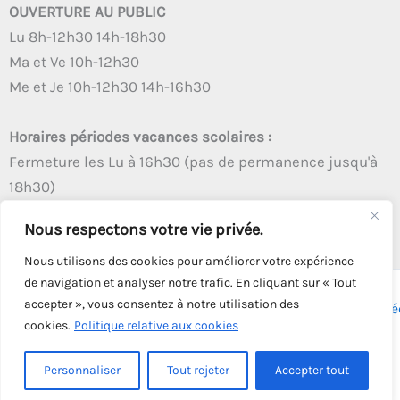
OUVERTURE AU PUBLIC
Lu 8h-12h30 14h-18h30
Ma et Ve 10h-12h30
Me et Je 10h-12h30 14h-16h30
Horaires périodes vacances scolaires :
Fermeture les Lu à 16h30 (pas de permanence jusqu'à
18h30)
Autres créneaux d'ouverture inchangés
Nous respectons votre vie privée.
Nous utilisons des cookies pour améliorer votre expérience
de navigation et analyser notre trafic. En cliquant sur « Tout
accepter », vous consentez à notre utilisation des
Copyright © 2026 - Tous droits réservés - | Webmaster
Astré
cookies.
Politique relative aux cookies
Solution
Personnaliser
Tout rejeter
Accepter tout