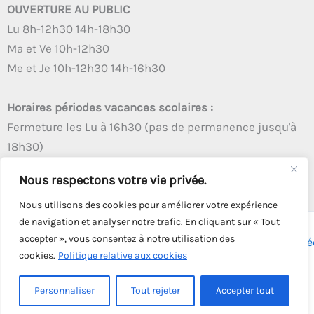
OUVERTURE AU PUBLIC
Lu 8h-12h30 14h-18h30
Ma et Ve 10h-12h30
Me et Je 10h-12h30 14h-16h30
Horaires périodes vacances scolaires :
Fermeture les Lu à 16h30 (pas de permanence jusqu'à
18h30)
Autres créneaux d'ouverture inchangés
Nous respectons votre vie privée.
Nous utilisons des cookies pour améliorer votre expérience
de navigation et analyser notre trafic. En cliquant sur « Tout
accepter », vous consentez à notre utilisation des
Copyright © 2026 - Tous droits réservés - | Webmaster
Astré
cookies.
Politique relative aux cookies
Solution
Personnaliser
Tout rejeter
Accepter tout