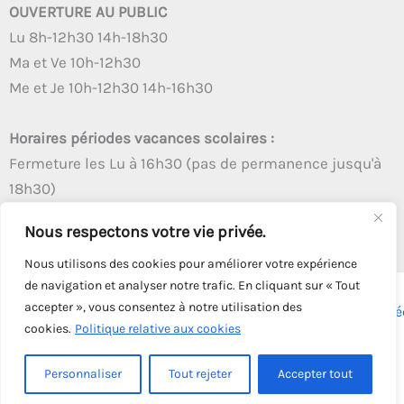
OUVERTURE AU PUBLIC
Lu 8h-12h30 14h-18h30
Ma et Ve 10h-12h30
Me et Je 10h-12h30 14h-16h30
Horaires périodes vacances scolaires :
Fermeture les Lu à 16h30 (pas de permanence jusqu'à
18h30)
Autres créneaux d'ouverture inchangés
Nous respectons votre vie privée.
Nous utilisons des cookies pour améliorer votre expérience
de navigation et analyser notre trafic. En cliquant sur « Tout
accepter », vous consentez à notre utilisation des
Copyright © 2026 - Tous droits réservés - | Webmaster
Astré
cookies.
Politique relative aux cookies
Solution
Personnaliser
Tout rejeter
Accepter tout