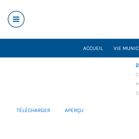
Aller
au
contenu
ACCUEIL
VIE MUNIC
2
C
M
S
TÉLÉCHARGER
APERÇU