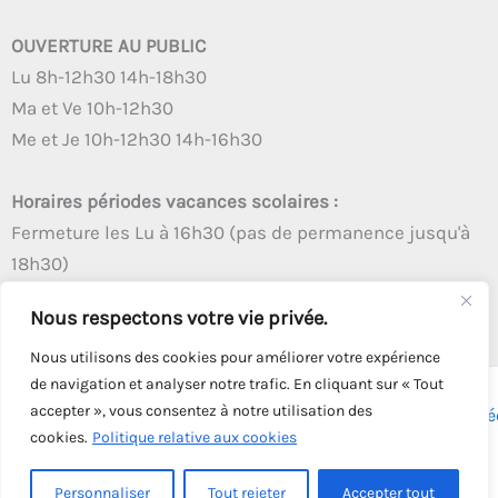
OUVERTURE AU PUBLIC
Lu 8h-12h30 14h-18h30
Ma et Ve 10h-12h30
Me et Je 10h-12h30 14h-16h30
Horaires périodes vacances scolaires :
Fermeture les Lu à 16h30 (pas de permanence jusqu'à
18h30)
Autres créneaux d'ouverture inchangés
Nous respectons votre vie privée.
Nous utilisons des cookies pour améliorer votre expérience
de navigation et analyser notre trafic. En cliquant sur « Tout
accepter », vous consentez à notre utilisation des
Copyright © 2026 - Tous droits réservés - | Webmaster
Astré
cookies.
Politique relative aux cookies
Solution
Personnaliser
Tout rejeter
Accepter tout